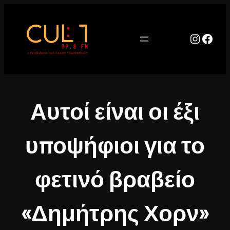
Μετάβαση
στο
περιεχόμενο
Instag
Face
Αυτοί είναι οι έξι
υποψήφιοι για το
φετινό βραβείο
«Δημήτρης Χορν»