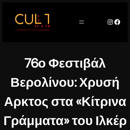
Μετάβαση
στο
περιεχόμενο
Instag
Face
76ο Φεστιβάλ
Βερολίνου: Χρυσή
Αρκτος στα «Κίτρινα
Γράμματα» του Ιλκέρ