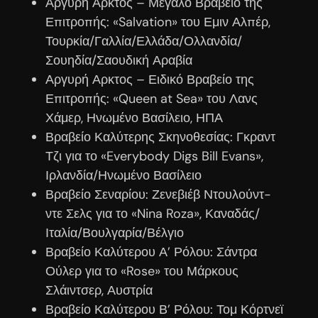
Αργυρή Αρκτος – Μεγάλο Βραβείο της
Επιτροπής: «Salvation» του Εμιν Αλπέρ,
Τουρκία/Γαλλία/Ελλάδα/Ολλανδία/
Σουηδία/Σαουδική Αραβία
Αργυρή Αρκτος – Ειδικό Βραβείο της
Επιτροπής: «Queen at Sea» του Λανς
Χάμερ, Ηνωμένο Βασίλειο, ΗΠΑ
Βραβείο Καλύτερης Σκηνοθεσίας: Γκραντ
Τζι για το «Everybody Digs Bill Evans»,
Ιρλανδία/Ηνωμένο Βασίλειο
Βραβείο Σεναρίου: Ζενεβιέβ Ντουλούντ-
ντε Σελς για το «Nina Roza», Καναδάς/
Ιταλία/Βουλγαρία/Βέλγιο
Βραβείο Καλύτερου Α’ Ρόλου: Σάντρα
Ούλερ για το «Rose» του Μάρκους
Σλάιντσερ, Αυστρία
Βραβείο Καλύτερου Β’ Ρόλου: Τομ Κόρτνεϊ