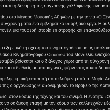
νία και τη δυναμική της σύγχρονης γαλλόφωνης κινηματ
ρτίου στο Μέγαρο Μουσικής Αθηνών με την ταινία «Ο Ξέ
σύγχρονη ματιά ένα εμβληματικό υπαρξιακό έργο. Η αυλα
Μπονέν, μια τρυφερή ιστορία επιστροφής και επανασύνδε
 εξερευνά τη σχέση του κινηματογράφου με τις υπόλοιπ
γειακού Κινηματογράφου Cinemed του Μονπελιέ, ενισχύ
υ φεστιβάλ βρίσκεται και ο διάλογος γύρω από τη σύγχρον
ά και οι διεθνείς συμπαραγωγές, φέρνοντας κοντά δημιου
νταμελής κριτική επιτροπή αποτελούμενη από τη Μαρία Α
 της διοργάνωσης θ’ απονεμηθούν το Βραβείο της Κριτι
ίδι στον κόσμο της τέχνης και του σινεμά. Η ενότητα «Ο
ο κοινό σε άμεση επαφή με τον κόσμο των καλλιτεχνών μ
ου Ιδρύματος και τη ζωντανή ραδιοφωνική εκπομπή της 