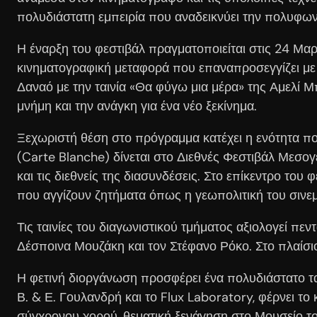
πολυδιάστατη εμπειρία που αναδεικνύει την πολυφω
Η έναρξη του φεστιβάλ πραγματοποιείται στις 24 Μα
κινηματογραφική μεταφορά που επαναπροσεγγίζει με 
Δαναό με την ταινία «Θα φύγω μια μέρα» της Αμελί 
μνήμη και την ανάγκη για ένα νέο ξεκίνημα.
Ξεχωριστή θέση στο πρόγραμμα κατέχει η ενότητα που
(Carte Blanche) δίνεται στο Διεθνές Φεστιβάλ Μεσο
και τις διεθνείς της διασυνδέσεις. Στο επίκεντρο το
που αγγίζουν ζητήματα όπως η γεωπολιτική του σινεμ
Τις ταινίες του διαγωνιστικού τμήματος αξιολογεί πε
Δέσποινα Μουζάκη και τον Στέφανο Ρόκο. Στο πλαίσιο
Η φετινή διοργάνωση προσφέρει ένα πολυδιάστατο ταξ
Β. & Ε. Γουλανδρή και το Flux Laboratory, φέρνει τ
σύγχρονου χορού, θεματική ξενάγηση στο Μουσείο τ