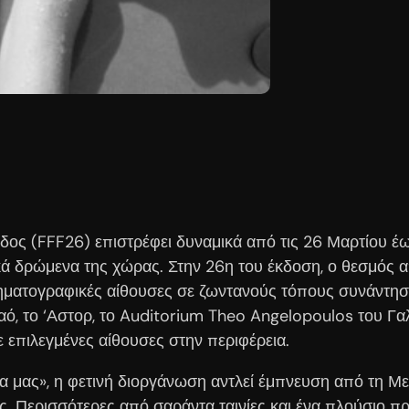
ς (FFF26) επιστρέφει δυναμικά από τις 26 Μαρτίου έως
κά δρώμενα της χώρας. Στην 26η του έκδοση, ο θεσμός 
κινηματογραφικές αίθουσες σε ζωντανούς τόπους συνάντη
, το ‘Αστορ, το Auditorium Theo Angelopoulos του Γαλλ
ε επιλεγμένες αίθουσες στην περιφέρεια.
 μας», η φετινή διοργάνωση αντλεί έμπνευση από τη Μεσ
ες. Περισσότερες από σαράντα ταινίες και ένα πλούσι