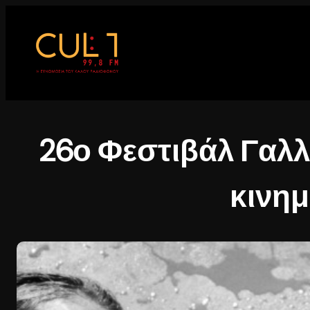
Μετάβαση
στο
περιεχόμενο
26ο Φεστιβάλ Γαλ
κινη