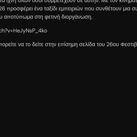
α ίχνη όλων όσοι συμμετέχουν σε αυτήν. Με τον κινηματογ
26 προσφέρει ένα ταξίδι εμπειριών που συνθέτουν μια σ
του αποτύπωμα στη φετινή διοργάνωση.
atch?v=HeJyNsP_4ko
πορείτε να το δείτε στην επίσημη σελίδα του 26ου Φεσ