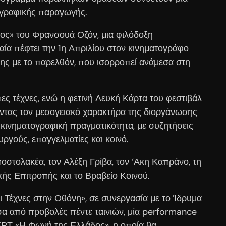
ογραφικής παραγωγής.
νος» του Φρανσουά Οζόν, μια φιλόδοξη
ία πέφτει την 1η Απριλίου στον κινηματογράφο
σης με το παρελθόν, που ισορροπεί ανάμεσα στη
ες τέχνες, ενώ η φετινή Λευκή Κάρτα του φεστιβάλ
οντας τον μεσογειακό χαρακτήρα της διοργάνωσης
η κινηματογραφική πραγματικότητα, με συζητήσεις
ργούς, επαγγελματίες και κοινό.
ποστολακέα, τον Αλέξη Γρίβα, τον ‘Ακη Καπράνο, τη
κής Επιτροπής και το Βραβείο Κοινού.
ι Τέχνες στην Οθόνη», σε συνεργασία με το Ίδρυμα
έσα από προβολές πέντε ταινιών, μία performance
ΕΡΤ «Η Φωνή της Ελλάδος», η οποία θα