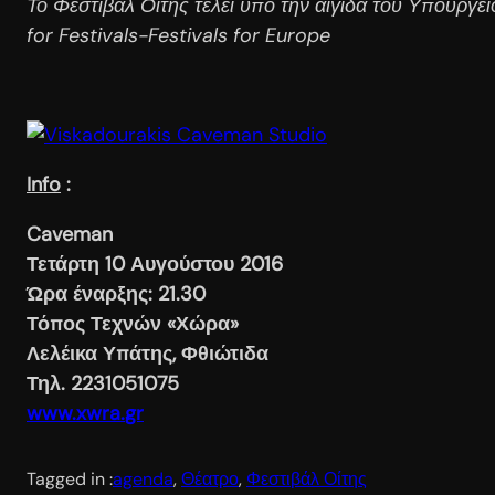
Το Φεστιβάλ Οίτης τελεί υπό την αιγίδα του Υπουργε
for Festivals-Festivals for Europe
Info
:
Caveman
Τετάρτη 10 Αυγούστου 2016
Ώρα έναρξης: 21.30
Τόπος Τεχνών «Χώρα»
Λελέικα Υπάτης, Φθιώτιδα
Τηλ. 2231051075
www
.
xwra
.
gr
Tagged in :
agenda
, 
Θέατρο
, 
Φεστιβάλ Οίτης