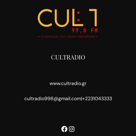
CULTRADIO
www.cultradio.gr
cultradio998@gmail.com
|
+2231043333
Facebook
Instagram