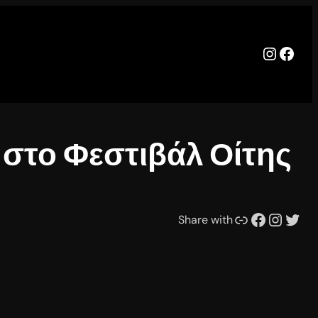
Instag
Face
στο Φεστιβάλ Οίτης
Συνδέσμου
Facebook
Instagram
Twitter
Share with