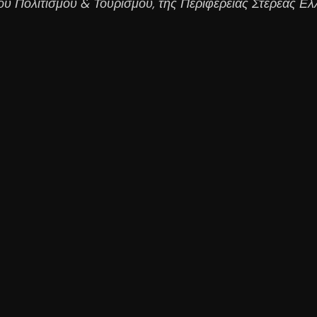
ίου Πολιτισμού & Τουρισμού, της Περιφέρειας Στερεάς Ε