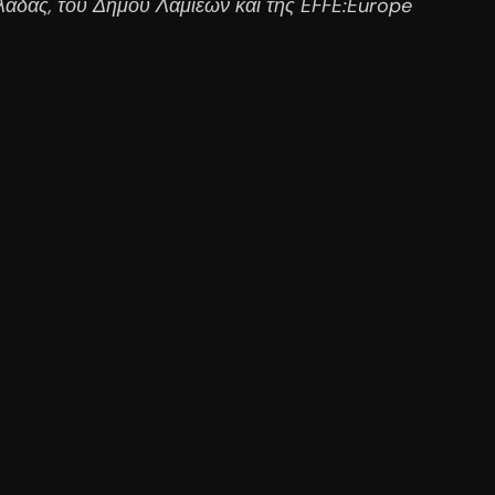
λλάδας, του Δήμου Λαμιέων και της EFFE:Europe