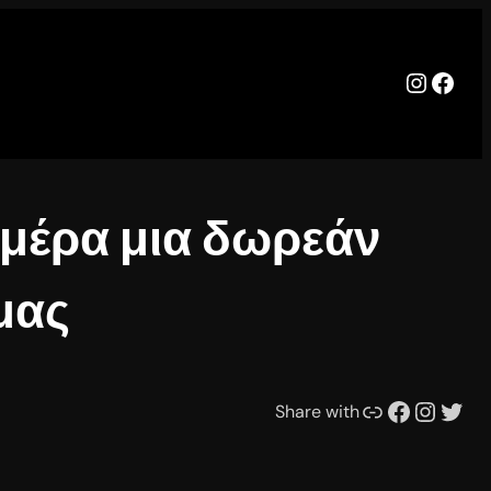
Instag
Face
 μέρα μια δωρεάν
μας
Συνδέσμου
Facebook
Instagram
Twitter
Share with