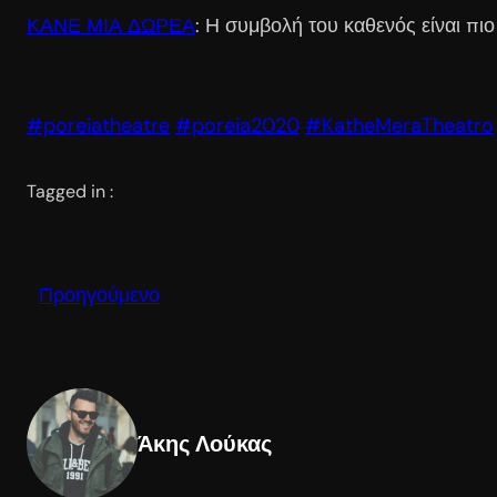
ΚΑΝΕ ΜΙΑ ΔΩΡΕΑ
: Η συμβολή του καθενός είναι πιο
#poreiatheatre
#poreia2020
#KatheMeraTheatro
Tagged in :
Προηγούμενο
Άκης Λούκας