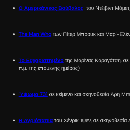
Ο Αμερικάνικος Βούβαλος
του Ντέιβιντ Μάμετ
The Man Who
των Πίτερ Μπρουκ και Μαρί-Ελέν 
Το Ευχαριστημένο
της Μαρίνας Καραγάτση, σε 
π.μ. της επόμενης ημέρας)
Ύψωμα 731
σε κείμενο και σκηνοθεσία Άρη Μπι
Η Αγριόπαπια
του Χένρικ Ίψεν, σε σκηνοθεσία