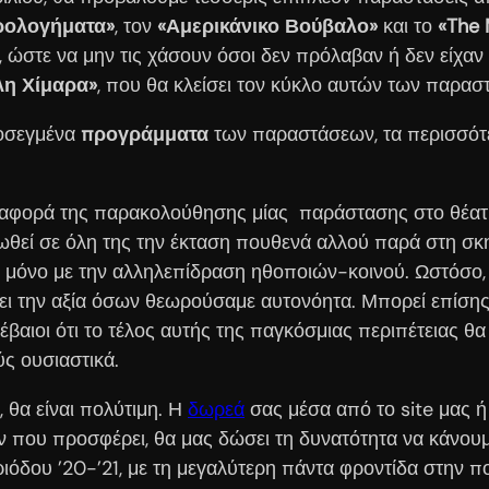
ρολογήματα»
, τον
«Αμερικάνικο Βούβαλο»
και το
«
The
, ώστε να μην τις χάσουν όσοι δεν πρόλαβαν ή δεν είχα
λη Χίμαρα»
, που θα κλείσει τον κύκλο αυτών των παρασ
ροσεγμένα
προγράμματα
των παραστάσεων, τα περισσότε
ιαφορά της παρακολούθησης μίας παράστασης στο θέατρο
θεί σε όλη της την έκταση πουθενά αλλού παρά στη σκη
αι μόνο με την αλληλεπίδραση ηθοποιών-κοινού. Ωστόσο,
ει την αξία όσων θεωρούσαμε αυτονόητα. Μπορεί επίσης
βαιοι ότι το τέλος αυτής της παγκόσμιας περιπέτειας θα
ς ουσιαστικά.
, θα είναι πολύτιμη. Η
δωρεά
σας μέσα από το site μας 
 που προσφέρει, θα μας δώσει τη δυνατότητα να κάνουμ
ιόδου ’20-’21, με τη μεγαλύτερη πάντα φροντίδα στην πο