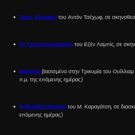
Τρεις Αδερφές
του Αντόν Τσέχωφ, σε σκηνοθεσ
Οι Τρειςευτυχισμένοι
του Εζέν Λαμπίς, σε σκη
Μιράντα
βασισμένο στην Τρικυμία του Ουίλλιαμ
π.μ. της επόμενης ημέρας)
Η Μεγάλη Χίμαιρα
του Μ. Καραγάτση, σε διασκ
επόμενης ημέρας)