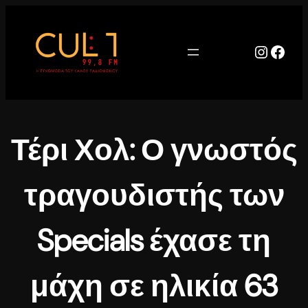
Μετάβαση
στο
περιεχόμενο
Instag
Face
Τέρι Χολ: Ο γνωστός
τραγουδιστής των
Specials έχασε τη
μάχη σε ηλικία 63