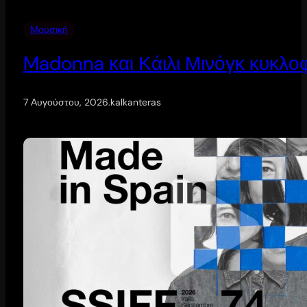
Μουσική
Madonna και Κάιλι Μινόγκ κυκλοφ
7 Αυγούστου, 2026
.
kalkanteras