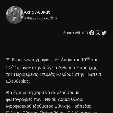
Άκης Λούκας
8 Φεβρουαρίου, 2017
Συνδέσμου
Facebook
Instagram
Twitter
Share with
ου
Έκθεση Φωτογραφίας «Η Λαμία του 19
και
ου
20
αιώνα» στην Ισόγεια Αίθουσα Υποδοχής
της Περιφέρειας Στερεάς Ελλάδας στην Πλατεία
Ελευθερίας.
Θα έχουμε τη χαρά να απολαύσουμε
φωτογραφίες των : Νίκου Δαβανέλλου,
Μορφωτικού Ιδρύματος Εθνικής Τράπεζας
Ε.Λ.Ι.Α., Εθνικής Πινακοθήκης, Γ.Α.Κ. Αρχείων