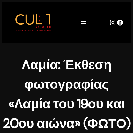
Μετάβαση
στο
περιεχόμενο
Instag
Face
Λαμία: Έκθεση
φωτογραφίας
«Λαμία του 19ου και
20ου αιώνα» (ΦΩΤΟ)