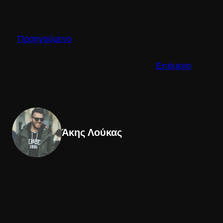
Προηγούμενο
Επόμενο
Άκης Λούκας