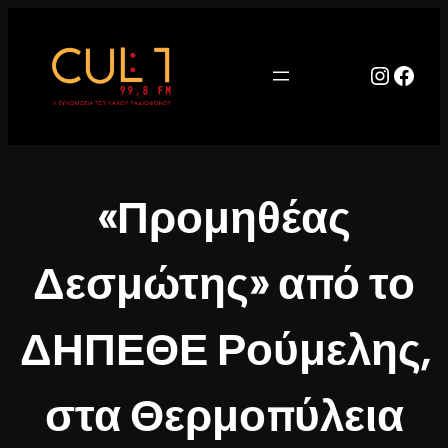
Μετάβαση
στο
περιεχόμενο
Instag
Face
«Προμηθέας
Δεσμώτης» από το
ΔΗΠΕΘΕ Ρούμελης,
στα Θερμοπύλεια