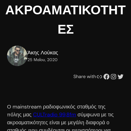
ΑΚΡΟΑΜΑΤΙΚΟΤΗΤ
ΕΣ
Άκης Λούκας
25 Μαΐου, 2020
Συνδέσμου
Facebook
Instagram
Twitter
Share with
Ο mainstream ραδιοφωνικός σταθμός της
πόλης μας
CULTradio 99,8fm
σύμφωνα με τις
ακροαματικότητες είναι με μεγάλη διαφορά ο
σταθμός που συνδέονται οι περισσότεροι για