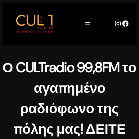
Μετάβαση
στο
περιεχόμενο
Instag
Face
Ο CULTradio 99,8FM το
αγαπημένο
ραδιόφωνο της
πόλης μας! ΔΕΙΤΕ