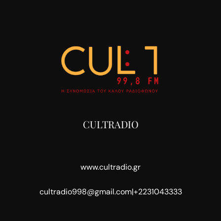
CULTRADIO
www.cultradio.gr
cultradio998@gmail.com
|
+2231043333