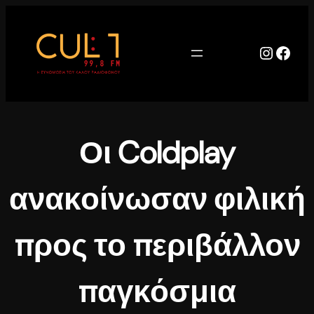
Μετάβαση
στο
περιεχόμενο
Instag
Face
Οι Coldplay
ανακοίνωσαν φιλική
προς το περιβάλλον
παγκόσμια