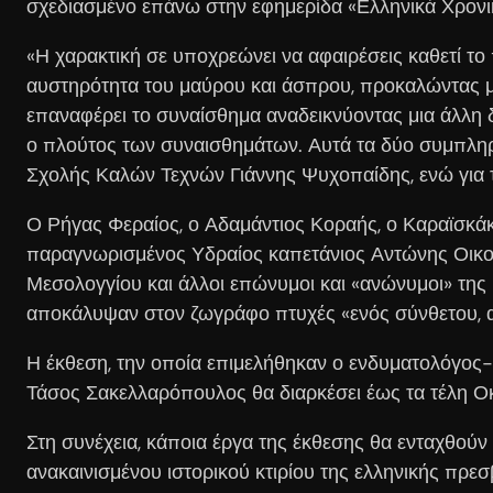
σχεδιασμένο επάνω στην εφημερίδα «Ελληνικά Χρονι
«Η χαρακτική σε υποχρεώνει να αφαιρέσεις καθετί το 
αυστηρότητα του μαύρου και άσπρου, προκαλώντας μί
επαναφέρει το συναίσθημα αναδεικνύοντας μια άλλη δι
ο πλούτος των συναισθημάτων. Αυτά τα δύο συμπληρω
Σχολής Καλών Τεχνών Γιάννης Ψυχοπαίδης, ενώ για τη
Ο Ρήγας Φεραίος, ο Αδαμάντιος Κοραής, ο Καραϊσκά
παραγνωρισμένος Υδραίος καπετάνιος Αντώνης Οικο
Μεσολογγίου και άλλοι επώνυμοι και «ανώνυμοι» τη
αποκάλυψαν στον ζωγράφο πτυχές «ενός σύνθετου, α
Η έκθεση, την οποία επιμελήθηκαν ο ενδυματολόγο
Τάσος Σακελλαρόπουλος θα διαρκέσει έως τα τέλη Ο
Στη συνέχεια, κάποια έργα της έκθεσης θα ενταχθούν
ανακαινισμένου ιστορικού κτιρίου της ελληνικής πρεσ