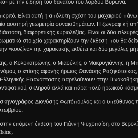
κά» με την είδηση του θανάτου του λόρδου Βύρωνα.
περιτό. Είναι αυτή η απόλυτη σχέση του μαχαιριού πάνω 
α αυστηρή γεωμετρία συναισθημάτων. Η ζωγραφική απ’ τ
άσταση, διαφορετικής κυριολεξίας. Είναι οι δύο πλευρές
ματικά στοιχεία χαρακτηρίζουν την έκθεση που θα δείτε
ν «κουζίνα» της χαρακτικής εκθέτει και δύο μεγάλες μή
κης, ο Κολοκοτρώνης, ο Μιαούλης, ο Μακρυγιάννης, η Μ
νόμου, ο επίσης αφανής ήρωας Θανάσης Ραζηκότσικας,
ς Ελληνικής Επανάστασης παρελαύνουν στην Πινακοθήκη 
ντιφατικού, σκληρού αλλά και πάρα πολύ ηρωϊκού κόσμ
ς-σκηνογράφος Διονύσης Φωτόπουλος και ο υπεύθυνος τ
κτωβρίου.
 στην επόμενη έκθεση του Γιάννη Ψυχοπαίδη, στο Βερολίν
βείας.