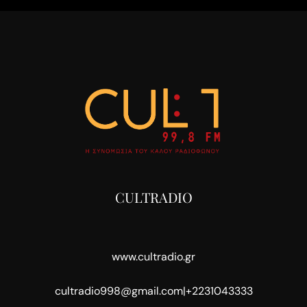
CULTRADIO
www.cultradio.gr
cultradio998@gmail.com
|
+2231043333