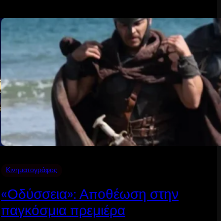
Κινηματογράφος
«Οδύσσεια»: Αποθέωση στην
παγκόσμια πρεμιέρα