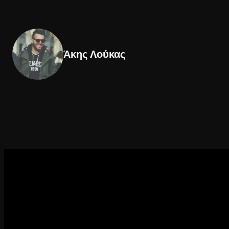
Άκης Λούκας