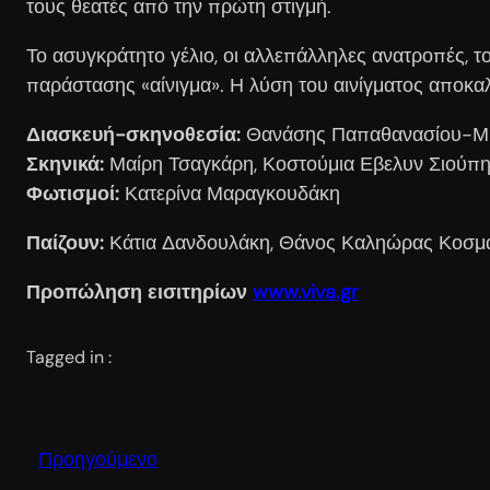
τους θεατές από την πρώτη στιγμή.
Το ασυγκράτητο γέλιο, οι αλλεπάλληλες ανατροπές, το
παράστασης «αίνιγμα». Η λύση του αινίγματος αποκαλ
Διασκευή-σκηνοθεσία:
Θανάσης Παπαθανασίου-Μι
Σκηνικά:
Μαίρη Τσαγκάρη, Κοστούμια Εβελυν Σιούπ
Φωτισμοί:
Κατερίνα Μαραγκουδάκη
Παίζουν:
Κάτια Δανδουλάκη, Θάνος Καληώρας Κοσμά
Προπώληση εισιτηρίων
www.viva.gr
Tagged in :
Προηγούμενο