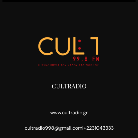
CULTRADIO
www.cultradio.gr
cultradio998@gmail.com
|
+2231043333