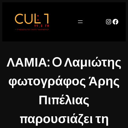
Μετάβαση
στο
περιεχόμενο
Instag
Face
ΛΑΜΙΑ: O Λαμιώτης
φωτογράφος Άρης
Πιπέλιας
παρουσιάζει τη