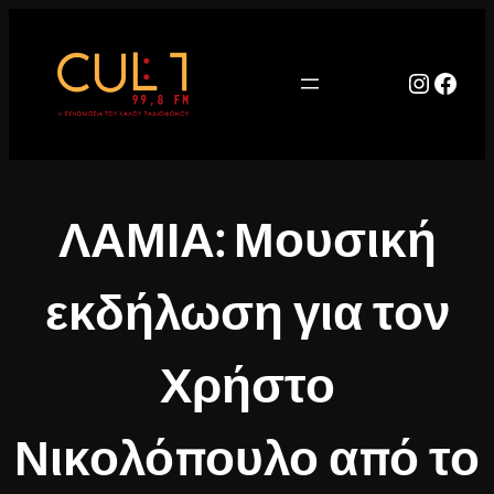
Μετάβαση
στο
περιεχόμενο
Instag
Face
ΛΑΜΙΑ: Μουσική
εκδήλωση για τον
Χρήστο
Νικολόπουλο από το