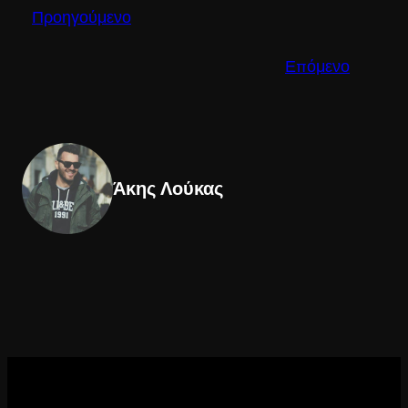
Προηγούμενο
Επόμενο
Άκης Λούκας