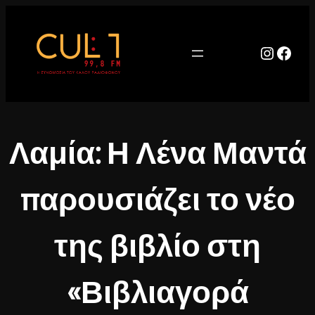
Μετάβαση
στο
περιεχόμενο
Instag
Face
Λαμία: Η Λένα Μαντά
παρουσιάζει το νέο
της βιβλίο στη
«Βιβλιαγορά