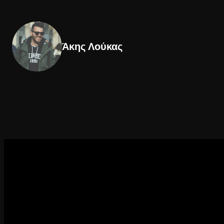
Άκης Λούκας