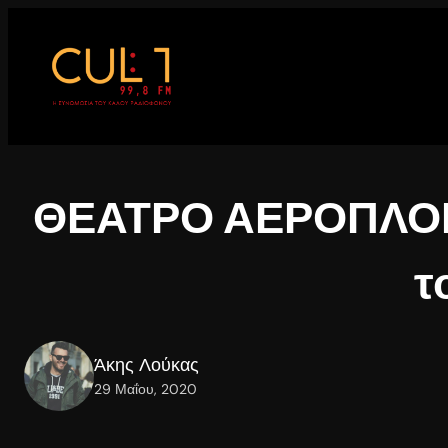
Μετάβαση
στο
περιεχόμενο
ΘΕΑΤΡΟ ΑΕΡΟΠΛΟΙΟ 
τ
Άκης Λούκας
29 Μαΐου, 2020