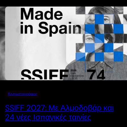
Κινηματογράφος
SSIFF 2027: Με Αλμοδοβάρ και
24 νέες Ισπανικές ταινίες