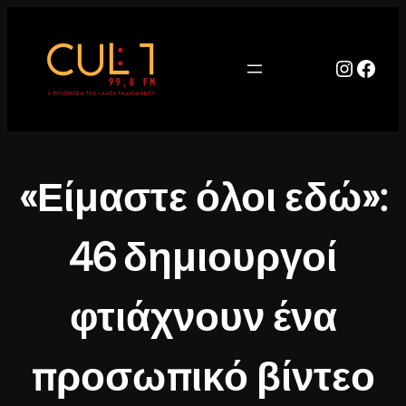
Μετάβαση
στο
περιεχόμενο
Instag
Face
«Είμαστε όλοι εδώ»:
46 δημιουργοί
φτιάχνουν ένα
προσωπικό βίντεο