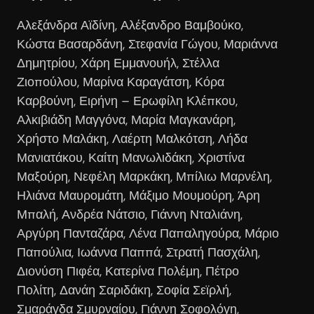
Αλεξάνδρα Αϊδίνη, Αλέξανδρο Βαμβούκο,
Κώστα Βασαρδάνη, Στεφανία Γώγου, Μαριάννα
Δημητρίου, Χάρη Εμμανουήλ, Στέλλα
Ζιοπούλου, Μαρίνα Καραγάτση, Κόρα
Καρβούνη, Ειρήνη – Ερωφίλη Κλέπκου,
Αλκιβιάδη Μαγγόνα, Μαρία Μαγκανάρη,
Χρήστο Μαλάκη, Λαέρτη Μαλκότση, Λήδα
Μανιατάκου, Καίτη Μανωλιδάκη, Χριστίνα
Μαξούρη, Νεφέλη Μαρκάκη, Μπίλιω Μαρνέλη,
Ηλιάνα Μαυρομάτη, Μάξιμο Μουμούρη, Άρη
Μπαλή, Ανδρέα Νάτσιο, Γιάννη Νταλιάνη,
Αργύρη Πανταζάρα, Λένα Παπαληγούρα, Μάριο
Παπούλια, Ιωάννα Παππά, Στρατή Πασχάλη,
Διονύση Πιφέα, Κατερίνα Πολέμη, Πέτρο
Πολίτη, Δανάη Σαριδάκη, Σοφία Σεϊρλή,
Σμαράγδα Σμυρναίου, Γιάννη Σοφολόγη,