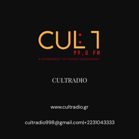
CULTRADIO
www.cultradio.gr
cultradio998@gmail.com
|
+2231043333