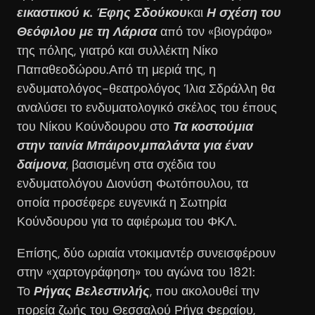
εικαστικού κ. Έφης Σδούκου
και
Η σχέση του
Θεόφιλου με τη Λάρισα
από τον «βιογράφο»
της πόλης, γιατρό και συλλέκτη Νίκο
Παπαθεοδώρου.Από τη μεριά της, η
ενδυματολόγος-θεατρολόγος Ίλια Σδράλλη θα
αναλύσει το ενδυματολογικό σκέλος του έπους
του Νίκου Κούνδουρου στο
Τα κοστούμια
στην ταινία Μπάιρον
,
μπαλάντα για έναν
δαίμονα
, βασισμένη στα σχέδια του
ενδυματολόγου Διονύση Φωτόπουλου, τα
οποία προσέφερε ευγενικά η Σωτηρία
Κούνδουρου για το αφιέρωμα του ΦΚΛ.
Επίσης, δύο ωριαία ντοκιμαντέρ συνεισφέρουν
στην «χαρτογράφηση» του αγώνα του 1821:
Το
Ρήγας Βελεστινλής
, που ακολουθεί την
πορεία ζωής του Θεσσαλού Ρήγα Φεραίου,