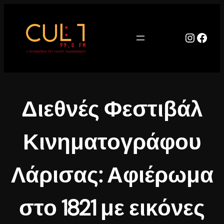
Μετάβαση
στο
περιεχόμενο
Instag
Face
Διεθνές Φεστιβάλ
Κινηματογράφου
Λάρισας: Αφιέρωμα
στο 1821 με εικόνες