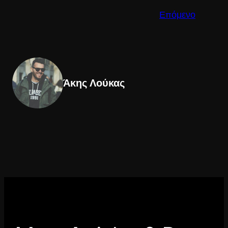
Επόμενο
Άκης Λούκας