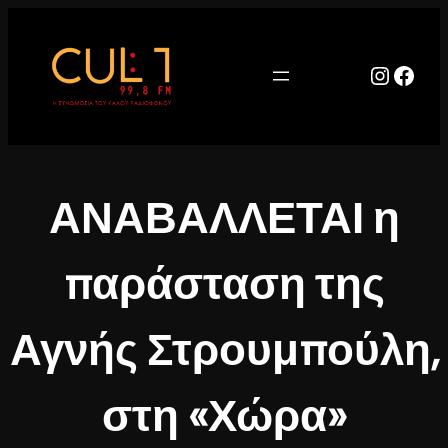
Μετάβαση
στο
περιεχόμενο
Instag
Face
ΑΝΑΒΑΛΛΕΤΑΙ η
παράσταση της
Αγνής Στρουμπούλη,
στη «Χώρα»