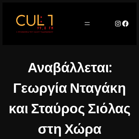
Μετάβαση
στο
περιεχόμενο
Instag
Face
Αναβάλλεται:
Γεωργία Νταγάκη
και Σταύρος Σιόλας
στη Χώρα