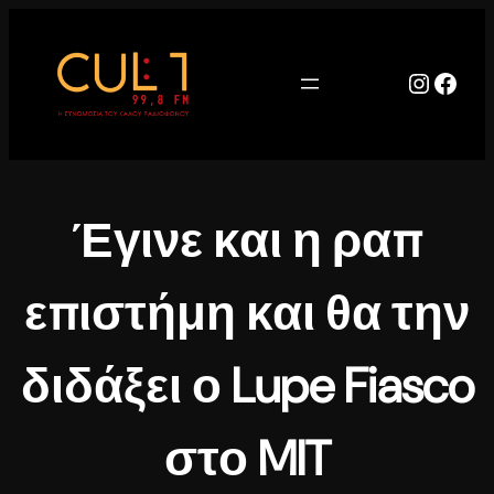
Μετάβαση
στο
περιεχόμενο
Instag
Face
Έγινε και η ραπ
επιστήμη και θα την
διδάξει ο Lupe Fiasco
στο MIT