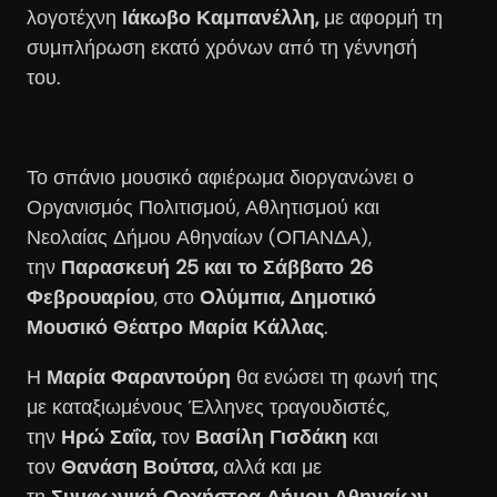
λογοτέχνη
Ιάκωβο
Καμπανέλλη,
με αφορμή τη
συμπλήρωση εκατό χρόνων από τη γέννησή
του.
Το σπάνιο μουσικό αφιέρωμα διοργανώνει ο
Οργανισμός Πολιτισμού, Αθλητισμού και
Νεολαίας Δήμου Αθηναίων (ΟΠΑΝΔΑ),
την
Παρασκευή 25 και το Σάββατο 26
Φεβρουαρίου
, στο
Ολύμπια, Δημοτικό
Μουσικό Θέατρο Μαρία Κάλλας
.
Η
Μαρία Φαραντούρη
θα ενώσει τη φωνή της
με καταξιωμένους Έλληνες τραγουδιστές,
την
Ηρώ Σαΐα,
τον
Βασίλη Γισδάκη
και
τον
Θανάση Βούτσα,
αλλά και με
τη
Συμφωνική Ορχήστρα Δήμου Αθηναίων
,