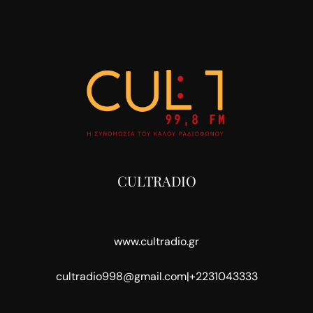
CULTRADIO
www.cultradio.gr
cultradio998@gmail.com
|
+2231043333