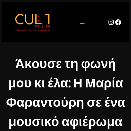
Μετάβαση
στο
περιεχόμενο
Instag
Face
Άκουσε τη φωνή
μου κι έλα: Η Μαρία
Φαραντούρη σε ένα
μουσικό αφιέρωμα