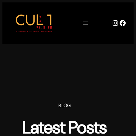
Μετάβαση
στο
περιεχόμενο
Instag
Face
BLOG
Latest Posts