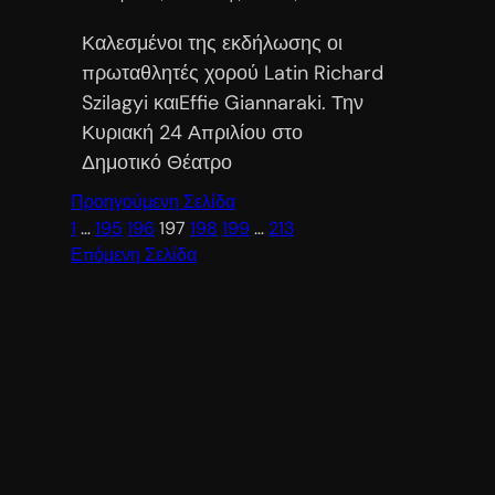
Καλεσμένοι της εκδήλωσης οι
πρωταθλητές χορού Latin Richard
Szilagyi καιEffie Giannaraki. Την
Κυριακή 24 Απριλίου στο
Δημοτικό Θέατρο
Προηγούμενη Σελίδα
1
…
195
196
197
198
199
…
213
Επόμενη Σελίδα