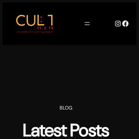
Μετάβαση
στο
περιεχόμενο
Instag
Face
BLOG
Latest Posts