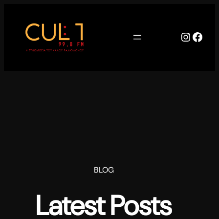
Μετάβαση
στο
περιεχόμενο
Instag
Face
BLOG
Latest Posts