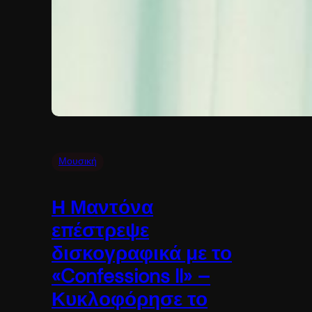
Μουσική
Η Μαντόνα
επέστρεψε
δισκογραφικά με το
«Confessions II» –
Κυκλοφόρησε το